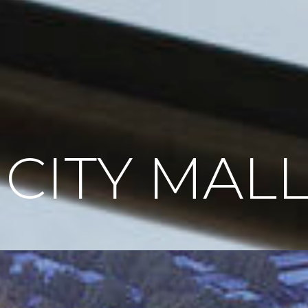
C
I
T
Y
M
A
L