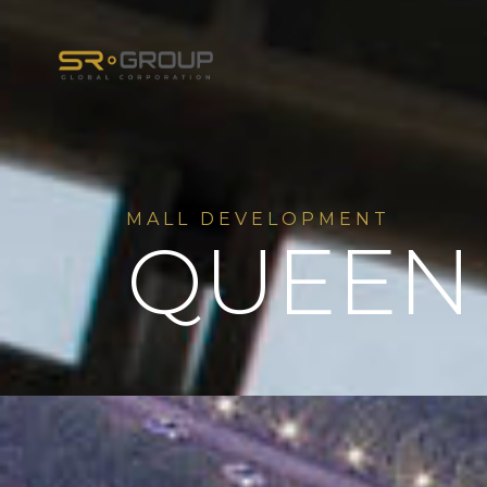
M
A
L
L
D
E
V
E
L
O
P
M
E
N
T
Q
U
E
E
N